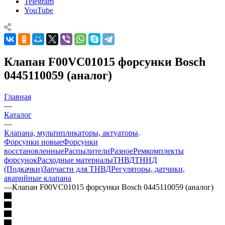
Telegram
YouTube
Клапан F00VC01015 форсунки Bosch
0445110059 (аналог)
Главная
—
Каталог
—
Клапана, мультипликаторы, актуаторы
Форсунки новые
Форсунки
восстановленные
Распылители
Разное
Ремкомплекты
форсунок
Расходные материалы
ТНВД
ТННД
(Подкачки)
Запчасти для ТНВД
Регуляторы, датчики,
аварийные клапана
—
Клапан F00VC01015 форсунки Bosch 0445110059 (аналог)