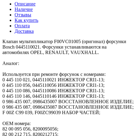
Описание
Наличие
Отзывы
Как купить
Оплата
Доставка
Клапан мультипликатор F00VC01005 (оригинал) форсунки
Bosch 0445110021. Форсунки устанавливаются на
автомобилях OPEL, RENAULT, VAUXHALL.
Аналог:
Используется при ремонте форсунок с номерами:
0 445 110 021, 0445110021 ИНЖЕКТОР CRI1-13;
0 445 110 056, 0445110056 ИНЖЕКТОР CRI1-13;
0 445 110 086, 0445110086 ИНЖЕКТОР CRI1-13;
0 445 110 146, 0445110146 ИНЖЕКТОР CRI1-13;
0 986 435 007, 0986435007 ВОССТАНОВЛЕННОЕ ИЗДЕЛИЕ;
0 986 435 087, 0986435087 ВОССТАНОВЛЕННОЕ ИЗДЕЛИЕ;
F 00Z C99 039, F00ZC99039 НАБОР ЧАСТЕЙ;
OEM номера:
82 00 095 056, 8200095056;
82 00 212 715, 8200212715;