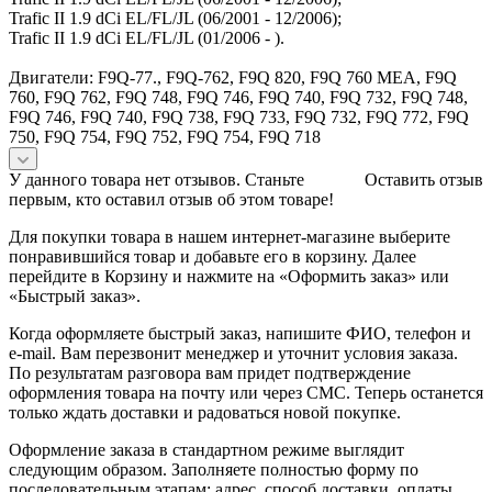
Trafic II 1.9 dCi EL/FL/JL (06/2001 - 12/2006);
Trafic II 1.9 dCi EL/FL/JL (01/2006 - ).
Двигатели: F9Q-77., F9Q-762, F9Q 820, F9Q 760 MEA, F9Q
760, F9Q 762, F9Q 748, F9Q 746, F9Q 740, F9Q 732, F9Q 748,
F9Q 746, F9Q 740, F9Q 738, F9Q 733, F9Q 732, F9Q 772, F9Q
750, F9Q 754, F9Q 752, F9Q 754, F9Q 718
У данного товара нет отзывов. Станьте
Оставить отзыв
первым, кто оставил отзыв об этом товаре!
Для покупки товара в нашем интернет-магазине выберите
понравившийся товар и добавьте его в корзину. Далее
перейдите в Корзину и нажмите на «Оформить заказ» или
«Быстрый заказ».
Когда оформляете быстрый заказ, напишите ФИО, телефон и
e-mail. Вам перезвонит менеджер и уточнит условия заказа.
По результатам разговора вам придет подтверждение
оформления товара на почту или через СМС. Теперь останется
только ждать доставки и радоваться новой покупке.
Оформление заказа в стандартном режиме выглядит
следующим образом. Заполняете полностью форму по
последовательным этапам: адрес, способ доставки, оплаты,