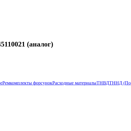
5110021 (аналог)
ое
Ремкомплекты форсунок
Расходные материалы
ТНВД
ТННД (По