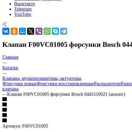
Вконтакте
Telegram
YouTube
Клапан F00VC01005 форсунки Bosch 044
Главная
—
Каталог
—
Клапана, мультипликаторы, актуаторы
Форсунки новые
Форсунки восстановленные
Распылители
Разн
клапана
—
Клапан F00VC01005 форсунки Bosch 0445110021 (аналог)
Артикул:
F00VC01005