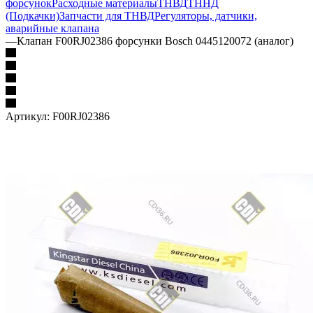
форсунок
Расходные материалы
ТНВД
ТННД
(Подкачки)
Запчасти для ТНВД
Регуляторы, датчики,
аварийные клапана
—
Клапан F00RJ02386 форсунки Bosch 0445120072 (аналог)
Артикул:
F00RJ02386