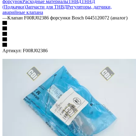
форсунок
Расходные материалы
ТНВД
ТННД
(Подкачки)
Запчасти для ТНВД
Регуляторы, датчики,
аварийные клапана
—
Клапан F00RJ02386 форсунки Bosch 0445120072 (аналог)
Артикул:
F00RJ02386