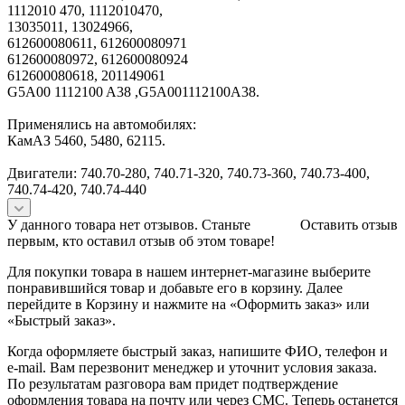
1112010 470, 1112010470,
13035011, 13024966,
612600080611, 612600080971
612600080972, 612600080924
612600080618, 201149061
G5A00 1112100 A38 ,G5A001112100A38.
Применялись на автомобилях:
КамАЗ 5460, 5480, 62115.
Двигатели: 740.70-280, 740.71-320, 740.73-360, 740.73-400,
740.74-420, 740.74-440
У данного товара нет отзывов. Станьте
Оставить отзыв
первым, кто оставил отзыв об этом товаре!
Для покупки товара в нашем интернет-магазине выберите
понравившийся товар и добавьте его в корзину. Далее
перейдите в Корзину и нажмите на «Оформить заказ» или
«Быстрый заказ».
Когда оформляете быстрый заказ, напишите ФИО, телефон и
e-mail. Вам перезвонит менеджер и уточнит условия заказа.
По результатам разговора вам придет подтверждение
оформления товара на почту или через СМС. Теперь останется