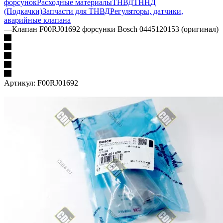
форсунок
Расходные материалы
ТНВД
ТННД
(Подкачки)
Запчасти для ТНВД
Регуляторы, датчики,
аварийные клапана
—
Клапан F00RJ01692 форсунки Bosch 0445120153 (оригинал)
Артикул:
F00RJ01692