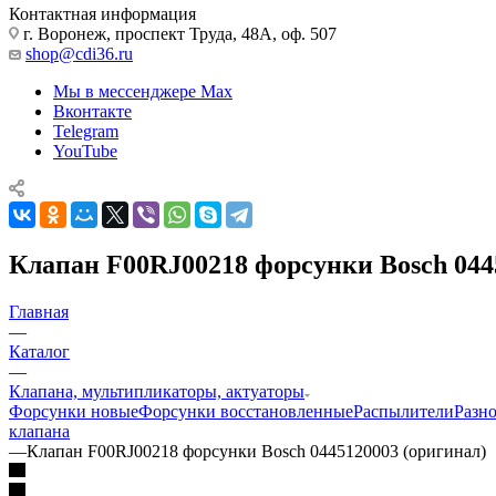
Контактная информация
г. Воронеж, проспект Труда, 48А, оф. 507
shop@cdi36.ru
Мы в мессенджере Max
Вконтакте
Telegram
YouTube
Клапан F00RJ00218 форсунки Bosch 044
Главная
—
Каталог
—
Клапана, мультипликаторы, актуаторы
Форсунки новые
Форсунки восстановленные
Распылители
Разн
клапана
—
Клапан F00RJ00218 форсунки Bosch 0445120003 (оригинал)