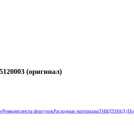
5120003 (оригинал)
ое
Ремкомплекты форсунок
Расходные материалы
ТНВД
ТННД (По