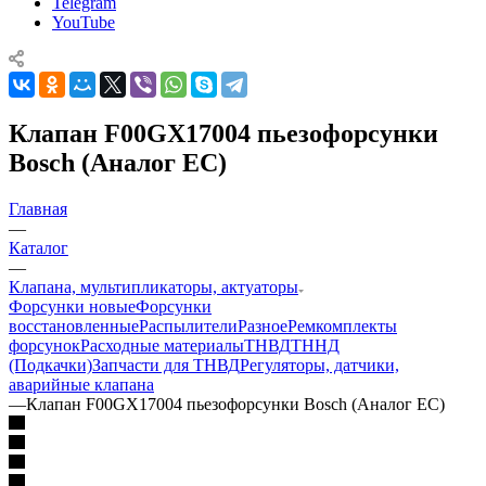
Telegram
YouTube
Клапан F00GX17004 пьезофорсунки
Bosch (Аналог ЕС)
Главная
—
Каталог
—
Клапана, мультипликаторы, актуаторы
Форсунки новые
Форсунки
восстановленные
Распылители
Разное
Ремкомплекты
форсунок
Расходные материалы
ТНВД
ТННД
(Подкачки)
Запчасти для ТНВД
Регуляторы, датчики,
аварийные клапана
—
Клапан F00GX17004 пьезофорсунки Bosch (Аналог ЕС)