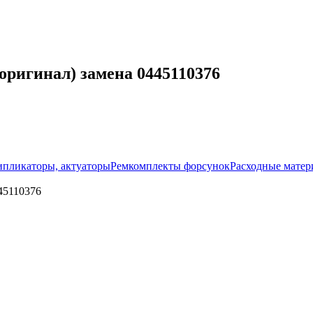
оригинал) замена 0445110376
ипликаторы, актуаторы
Ремкомплекты форсунок
Расходные мате
45110376