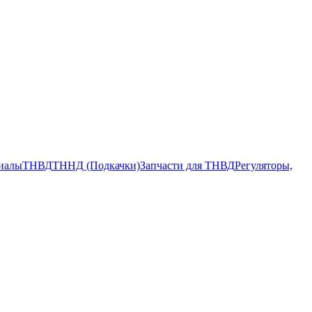
риалы
ТНВД
ТННД (Подкачки)
Запчасти для ТНВД
Регуляторы,