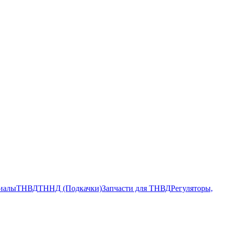
риалы
ТНВД
ТННД (Подкачки)
Запчасти для ТНВД
Регуляторы,