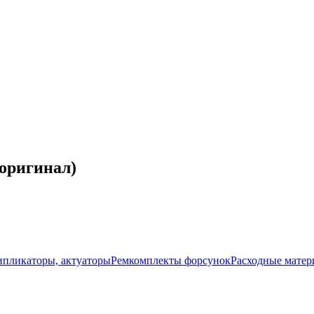
(оригинал)
ипликаторы, актуаторы
Ремкомплекты форсунок
Расходные мате